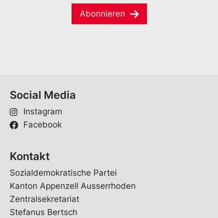
m
a
e
Abonnieren
i
*
l
*
Social Media
Instagram
Facebook
Kontakt
Sozialdemokratische Partei
Kanton Appenzell Ausserrhoden
Zentralsekretariat
Stefanus Bertsch