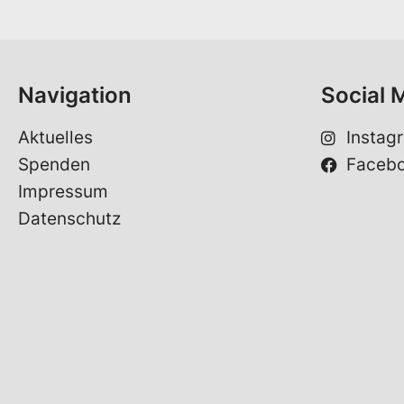
m
e
*
Navigation
Social 
Aktuelles
Instag
Spenden
Faceb
Impressum
Datenschutz