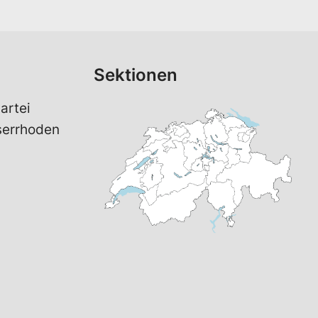
Sektionen
artei
serrhoden