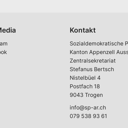
l
*
Media
Kontakt
ram
Sozialdemokratische P
ook
Kanton Appenzell Aus
Zentralsekretariat
Stefanus Bertsch
Nistelbüel 4
Postfach 18
9043 Trogen
info@sp-ar.ch
079 538 93 61