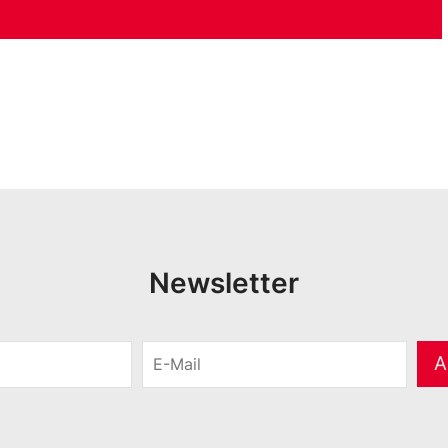
Newsletter
E
A
-
M
a
i