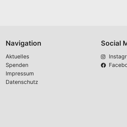
n
a
m
e
*
Navigation
Social 
Aktuelles
Instag
Spenden
Faceb
Impressum
Datenschutz