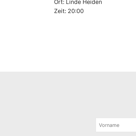
Ort: Linde Heiden
Zeit: 20:00
V
o
r