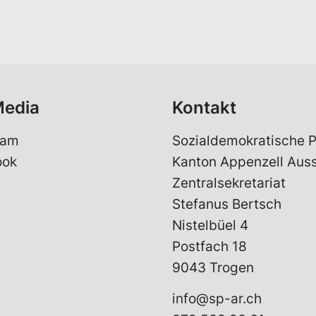
a
i
l
*
Media
Kontakt
ram
Sozialdemokratische P
ook
Kanton Appenzell Aus
Zentralsekretariat
Stefanus Bertsch
Nistelbüel 4
Postfach 18
9043 Trogen
info@sp-ar.ch