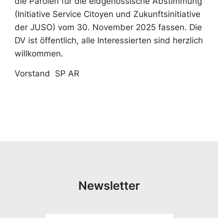
die Parolen für die eidgenössische Abstimmung
(Initiative Service Citoyen und Zukunftsinitiative
der JUSO) vom 30. November 2025 fassen. Die
DV ist öffentlich, alle Interessierten sind herzlich
willkommen.
Vorstand SP AR
Newsletter
V