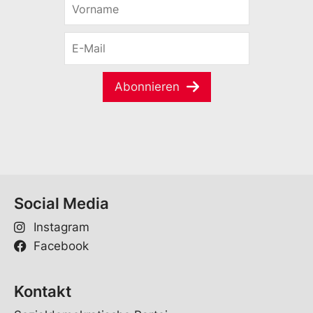
o
r
E
n
-
a
M
m
a
e
Abonnieren
i
*
l
*
Social Media
Instagram
Facebook
Kontakt